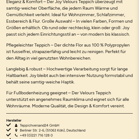
Eleganz & Komfort – Der Joy Velours Teppich überzeugt mit
samtig-weicher Oberfläche, die jedem Raum Wärme und
Gemütlichkeit verleiht. Ideal für Wohnzimmer, Schlafzimmer,
Essbereich & Flur. Große Auswahl – In vielen Farben, Formen und
Größen erhältlich. Ob rund oder rechteckig, klein oder groß: Joy
passt sich jedem Einrichtungsstil an – von modern bis klassisch.
Pflegeleichter Teppich – Der dichte Flor aus 100 % Polypropylen
ist fusselfrei, strapazierfähig und leicht zu reinigen. Perfekt für
den Alltag in viel genutzten Wohnbereichen.
Langlebig & robust – Hochwertige Verarbeitung sorgt für lange
Haltbarkeit. Joy bleibt auch bei intensiver Nutzung formstabil und
behält seine samtig-weiche Haptik.
Für Fußbodenheizung geeignet – Der Velours Teppich
unterstützt ein angenehmes Raumklima und eignet sich für alle
Wohnräume. Moderne Qualität, die Design & Komfort vereint.
Hersteller
Teppichversand24 GmbH
Berliner Str. 2-6, (51063 Köln), Deutschland
+49 (0)221 716 128 0