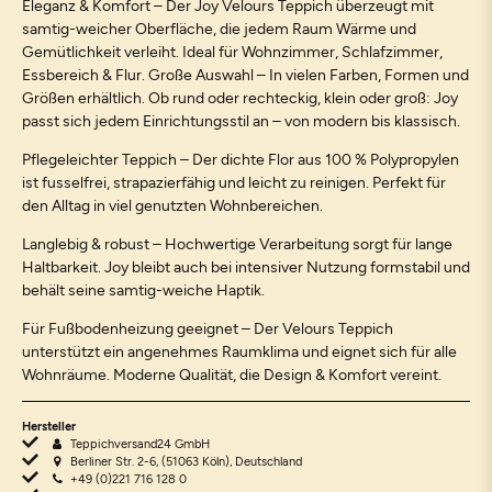
Eleganz & Komfort – Der Joy Velours Teppich überzeugt mit
samtig-weicher Oberfläche, die jedem Raum Wärme und
Gemütlichkeit verleiht. Ideal für Wohnzimmer, Schlafzimmer,
Essbereich & Flur. Große Auswahl – In vielen Farben, Formen und
Größen erhältlich. Ob rund oder rechteckig, klein oder groß: Joy
passt sich jedem Einrichtungsstil an – von modern bis klassisch.
Pflegeleichter Teppich – Der dichte Flor aus 100 % Polypropylen
ist fusselfrei, strapazierfähig und leicht zu reinigen. Perfekt für
den Alltag in viel genutzten Wohnbereichen.
Langlebig & robust – Hochwertige Verarbeitung sorgt für lange
Haltbarkeit. Joy bleibt auch bei intensiver Nutzung formstabil und
behält seine samtig-weiche Haptik.
Für Fußbodenheizung geeignet – Der Velours Teppich
unterstützt ein angenehmes Raumklima und eignet sich für alle
Wohnräume. Moderne Qualität, die Design & Komfort vereint.
Hersteller
Teppichversand24 GmbH
Berliner Str. 2-6, (51063 Köln), Deutschland
+49 (0)221 716 128 0