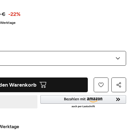
 €
-22%
5 Werktage
 den Warenkorb
 Werktage