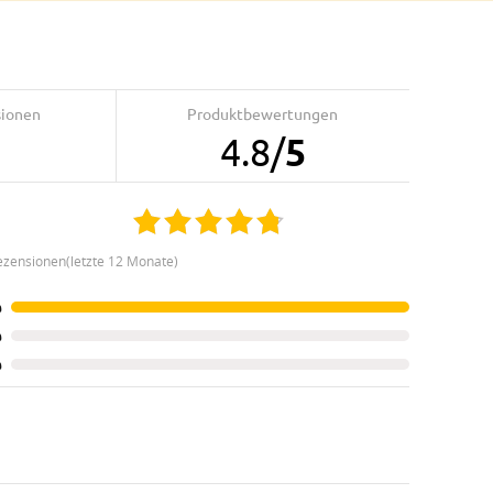
sionen
Produktbewertungen
4.8
/
5
ezensionen(letzte 12 Monate)
%
%
%