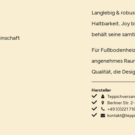
Langlebig & robus
Haltbarkeit. Joy b
behält seine samt
inschaft
Für Fußbodenheizu
angenehmes Raumk
Qualität, die Desi
Hersteller
Teppichvers
Berliner Str. 2
+49 (0)221 716
kontakt@tepp