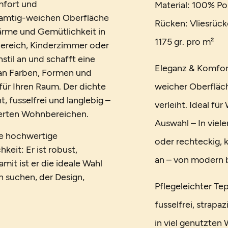
mfort und
Material: 100% Po
 samtig-weichen Oberfläche
Rücken: Vliesrück
ärme und Gemütlichkeit in
1175 gr. pro m²
ereich, Kinderzimmer oder
til an und schafft eine
Eleganz & Komfort
an Farben, Formen und
für Ihren Raum. Der dichte
weicher Oberfläc
, fusselfrei und langlebig –
verleiht. Ideal f
tierten Wohnbereichen.
Auswahl – In viel
ne hochwertige
oder rechteckig, k
keit: Er ist robust,
an – von modern bi
it ist er die ideale Wahl
ch suchen, der Design,
Pflegeleichter Tep
fusselfrei, strapaz
in viel genutzten