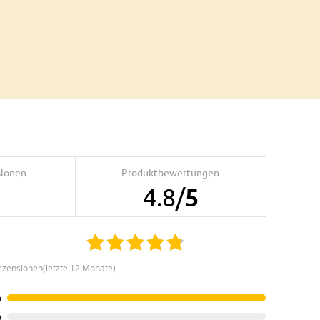
sionen
Produktbewertungen
4.8
/
5
ezensionen(letzte 12 Monate)
%
%