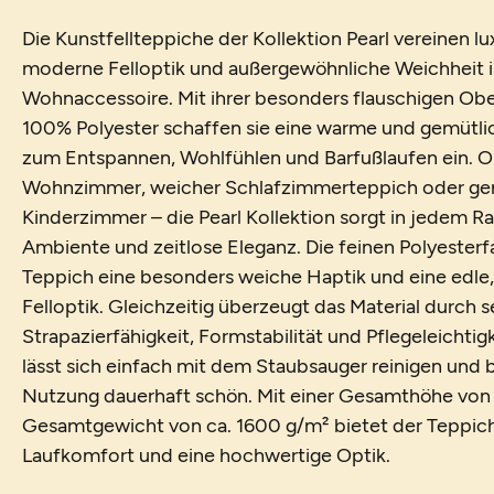
Die Kunstfellteppiche der Kollektion Pearl vereinen 
moderne Felloptik und außergewöhnliche Weichheit in
Wohnaccessoire. Mit ihrer besonders flauschigen Ob
100% Polyester schaffen sie eine warme und gemütl
zum Entspannen, Wohlfühlen und Barfußlaufen ein. Ob
Wohnzimmer, weicher Schlafzimmerteppich oder gem
Kinderzimmer – die Pearl Kollektion sorgt in jedem R
Ambiente und zeitlose Eleganz. Die feinen Polyester
Teppich eine besonders weiche Haptik und eine edle
Felloptik. Gleichzeitig überzeugt das Material durch 
Strapazierfähigkeit, Formstabilität und Pflegeleichtig
lässt sich einfach mit dem Staubsauger reinigen und b
Nutzung dauerhaft schön. Mit einer Gesamthöhe von
Gesamtgewicht von ca. 1600 g/m² bietet der Teppi
Laufkomfort und eine hochwertige Optik.