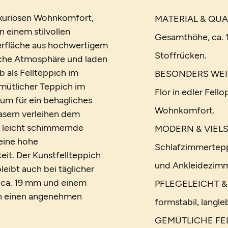
luxuriösen Wohnkomfort,
MATERIAL & QUALI
 einem stilvollen
Gesamthöhe, ca. 
erfläche aus hochwertigem
Stoffrücken.
iche Atmosphäre und laden
 als Fellteppich im
BESONDERS WEICH:
ütlicher Teppich im
Flor in edler Fel
aum für ein behagliches
Wohnkomfort.
fasern verleihen dem
, leicht schimmernde
MODERN & VIELSE
seine hohe
Schlafzimmertepp
keit. Der Kunstfellteppich
und Ankleidezimm
leibt auch bei täglicher
 ca. 19 mm und einem
PFLEGELEICHT & R
ch einen angenehmen
formstabil, langl
GEMÜTLICHE FELLO