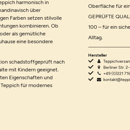
lteppich harmonisch in
Oberfläche für e
kandinavisch über
GEPRÜFTE QUALIT
tigen Farben setzen stilvolle
chtungen kombinieren. Ob
100 – für ein si
oder als gemütliche
Alltag.
Zuhause eine besondere
Hersteller
ktion schadstoffgeprüft nach
Teppichvers
Berliner Str. 2
te mit Kindern geeignet.
+49 (0)221 716
chten Eigenschaften und
kontakt@tepp
en Teppich für modernes