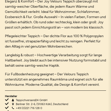
Eleganz & Komfort – Der Joy Velours Teppich überzeugt mit
samtig-weicher Oberfläche, die jedem Raum Wärme und
Gemütlichkeit verleiht. Ideal für Wohnzimmer, Schlafzimmer,
Essbereich & Flur. Große Auswahl – In vielen Farben, Formen und
Größen erhältlich. Ob rund oder rechteckig, klein oder groß: Joy
passt sich jedem Einrichtungsstil an – von modern bis klassisch.
Pflegeleichter Teppich – Der dichte Flor aus 100 % Polypropylen
ist fusselfrei, strapazierfähig und leicht zu reinigen. Perfekt für
den Alltag in viel genutzten Wohnbereichen.
Langlebig & robust – Hochwertige Verarbeitung sorgt für lange
Haltbarkeit. Joy bleibt auch bei intensiver Nutzung formstabil und
behält seine samtig-weiche Haptik.
Für Fußbodenheizung geeignet – Der Velours Teppich
unterstützt ein angenehmes Raumklima und eignet sich für alle
Wohnräume. Moderne Qualität, die Design & Komfort vereint.
Hersteller
Teppichversand24 GmbH
Berliner Str. 2-6, (51063 Köln), Deutschland
+49 (0)221 716 128 0