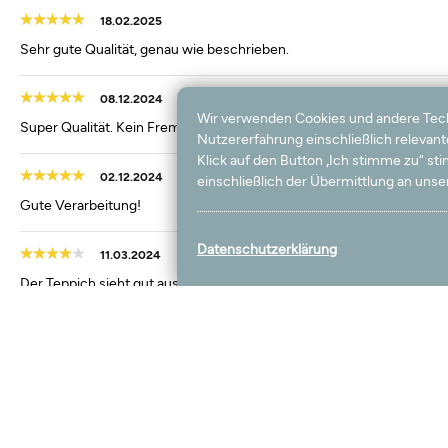
18.02.2025
Sehr gute Qualität, genau wie beschrieben.
08.12.2024
Wir verwenden Cookies und andere Techno
Super Qualität. Kein Fremdgeruch. Mega
Nutzererfahrung einschließlich relevan
Klick auf den Button „Ich stimme zu“ s
02.12.2024
einschließlich der Übermittlung an unser
Gute Verarbeitung!
Datenschutzerklärung
11.03.2024
Der Teppich sieht gut aus und riecht auch nicht. Allerdings konnte i
unterschiedliche Laufrichtung hat. Ansonsten gefällt er mir
03.02.2024
wie in der Vorlage - gute Qualität
24.08.2023