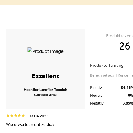
Produktrezen
26
Produkterfahrung
Exzellent
berechnet aus 4 Kundenr
Positiv
96.15
Hochflor Langflor Teppich
Cottage Grau
Neutral
0
Negativ
3.85
13.04.2025
Wie erwartet nicht zu dick.