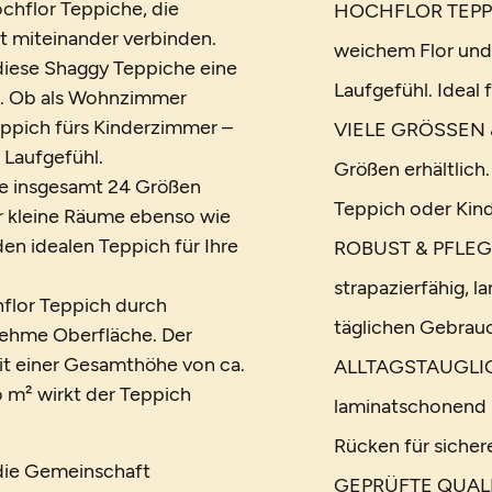
chflor Teppiche, die
HOCHFLOR TEPPICH
t miteinander verbinden.
weichem Flor und
diese Shaggy Teppiche eine
Laufgefühl. Ideal
. Ob als Wohnzimmer
eppich fürs Kinderzimmer –
VIELE GRÖSSEN &
 Laufgefühl.
Größen erhältlich
wie insgesamt 24 Größen
Teppich oder Kin
ür kleine Räume ebenso wie
en idealen Teppich für Ihre
ROBUST & PFLEGEL
strapazierfähig, l
flor Teppich durch
täglichen Gebrauc
enehme Oberfläche. Der
 Mit einer Gesamthöhe von ca.
ALLTAGSTAUGLICH 
m² wirkt der Teppich
laminatschonend 
Rücken für sicher
 die Gemeinschaft
GEPRÜFTE QUALIT