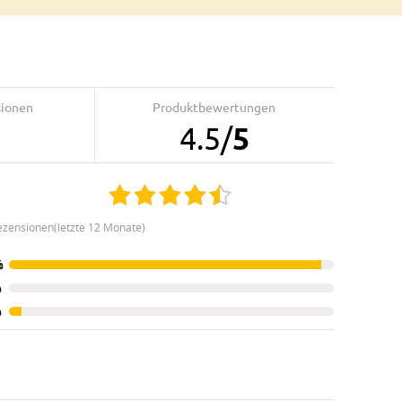
sionen
Produktbewertungen
4.5
/
5
ezensionen(letzte 12 Monate)
%
%
%