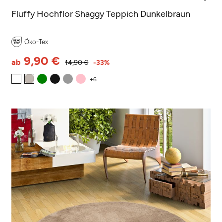
Fluffy Hochflor Shaggy Teppich Dunkelbraun
Öko-Tex
9,90 €
ab
14,90 €
-33%