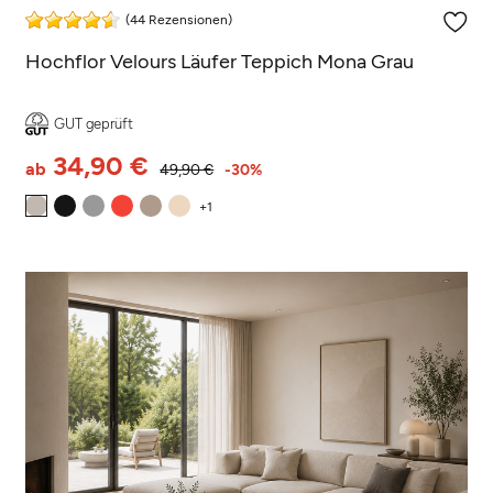
(44 Rezensionen)
Hochflor Velours Läufer Teppich Mona Grau
GUT geprüft
34,90 €
ab
49,90 €
-30%