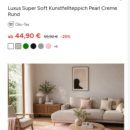
Luxus Super Soft Kunstfellteppich Pearl Creme
Rund
Öko-Tex
44,90 €
ab
59,90 €
-25%