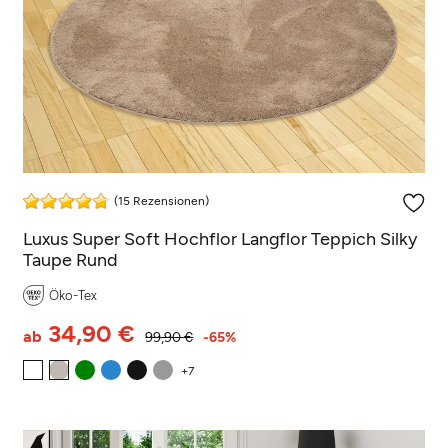
(15 Rezensionen)
Luxus Super Soft Hochflor Langflor Teppich Silky
Taupe Rund
Öko-Tex
34,90 €
ab
99,90 €
-65%