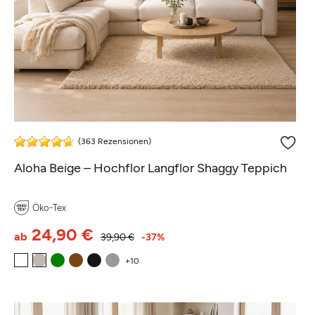
(363 Rezensionen)
Aloha Beige – Hochflor Langflor Shaggy Teppich
Öko-Tex
24,90 €
ab
39,90 €
-37%