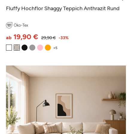
Fluffy Hochflor Shaggy Teppich Anthrazit Rund
Öko-Tex
19,90 €
ab
29,90 €
-33%