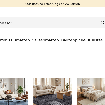
Teppiche nach Wunschmaß
ufer
Fußmatten
Stufenmatten
Badteppiche
Kunstfell