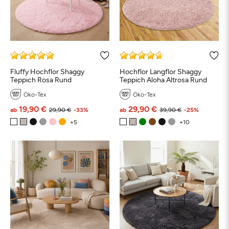
Fluffy Hochflor Shaggy
Hochflor Langflor Shaggy
Teppich Rosa Rund
Teppich Aloha Altrosa Rund
Öko-Tex
Öko-Tex
19,90 €
29,90 €
ab
29,90 €
-33%
ab
39,90 €
-25%
Schwarz
Weiß
Beige
Grau
Türkis
Bl
Petrol
Grün
Orange
Rosa
Rot
Braun
Taupe