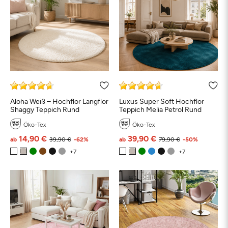
Aloha Weiß – Hochflor Langflor
Luxus Super Soft Hochflor
Shaggy Teppich Rund
Teppich Melia Petrol Rund
Öko-Tex
Öko-Tex
14,90 €
39,90 €
ab
39,90 €
-62%
ab
79,90 €
-50%