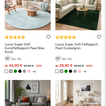
Luxus Super Soft
Luxus Super Soft Fellteppich
Kunstfellteppich Pearl Blau
Pearl Dunkelgrün
Rund
Öko-Tex
Öko-Tex
44,90 €
29,90 €
ab
59,90 €
-25%
ab
49,90 €
-40%