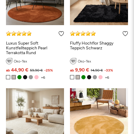
Luxus Super Soft
Fluffy Hochflor Shaggy
Kunstfellteppich Pearl
Teppich Schwarz
Terrakotta Rund
Öko-Tex
Öko-Tex
44,90 €
9,90 €
ab
59,90 €
-25%
ab
14,90 €
-33%