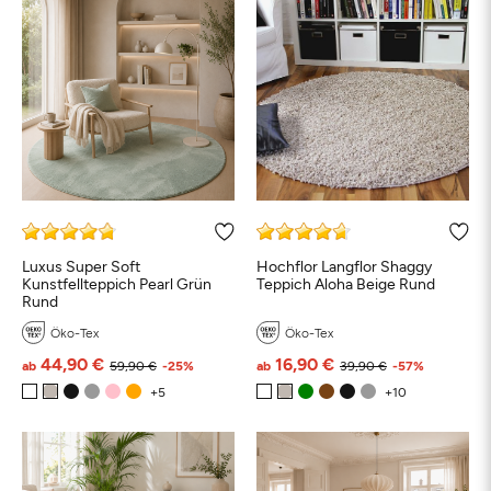
Luxus Super Soft
Hochflor Langflor Shaggy
Kunstfellteppich Pearl Grün
Teppich Aloha Beige Rund
Rund
Öko-Tex
Öko-Tex
44,90 €
16,90 €
ab
59,90 €
-25%
ab
39,90 €
-57%