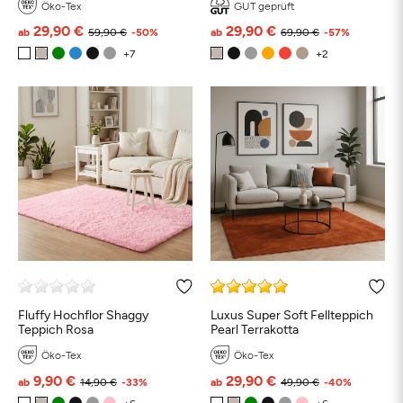
Öko-Tex
GUT geprüft
29,90 €
29,90 €
ab
59,90 €
-50%
ab
69,90 €
-57%
Fluffy Hochflor Shaggy
Luxus Super Soft Fellteppich
Teppich Rosa
Pearl Terrakotta
Öko-Tex
Öko-Tex
9,90 €
29,90 €
ab
14,90 €
-33%
ab
49,90 €
-40%