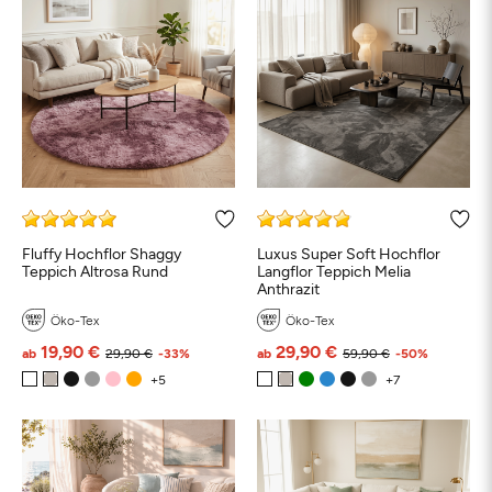
Fluffy Hochflor Shaggy
Luxus Super Soft Hochflor
Teppich Altrosa Rund
Langflor Teppich Melia
Anthrazit
Öko-Tex
Öko-Tex
19,90 €
29,90 €
ab
29,90 €
-33%
ab
59,90 €
-50%