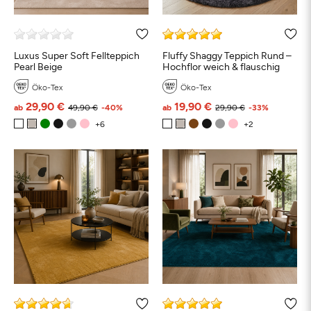
Luxus Super Soft Fellteppich
Fluffy Shaggy Teppich Rund –
Pearl Beige
Hochflor weich & flauschig
Öko-Tex
Öko-Tex
29,90 €
19,90 €
ab
49,90 €
-40%
ab
29,90 €
-33%