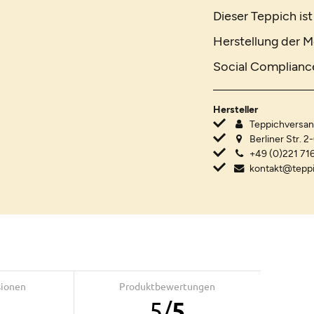
Dieser Teppich is
Herstellung der M
Social Compliance 
Hersteller
Teppichvers
Berliner Str. 2
+49 (0)221 716
kontakt@tepp
sionen
Produktbewertungen
5
/
5