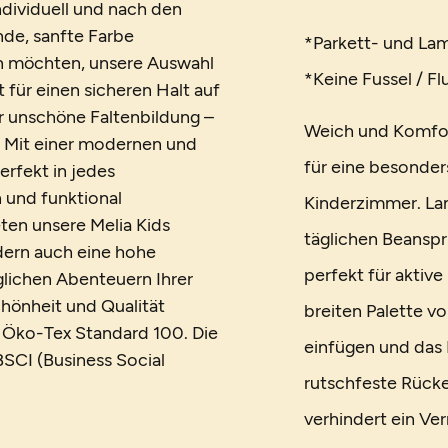
ndividuell und nach den
nde, sanfte Farbe
*Parkett- und La
n möchten, unsere Auswahl
*Keine Fussel / F
 für einen sicheren Halt auf
 unschöne Faltenbildung –
Weich und Komfor
r. Mit einer modernen und
für eine besonder
rfekt in jedes
 und funktional
Kinderzimmer. Lan
eten unsere Melia Kids
täglichen Beanspr
dern auch eine hohe
perfekt für aktive
glichen Abenteuern Ihrer
chönheit und Qualität
breiten Palette vo
 Öko-Tex Standard 100. Die
einfügen und das 
BSCI (Business Social
rutschfeste Rücke
verhindert ein Ve