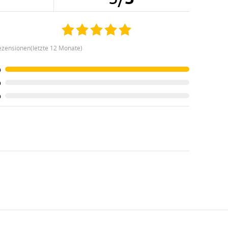
ezensionen(letzte 12 Monate)
%
%
%