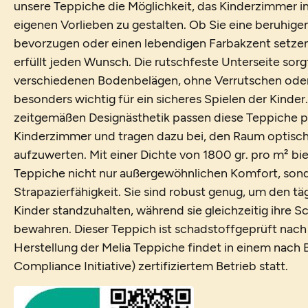
unsere Teppiche die Möglichkeit, das Kinderzimmer i
eigenen Vorlieben zu gestalten. Ob Sie eine beruhige
bevorzugen oder einen lebendigen Farbakzent setze
erfüllt jeden Wunsch. Die rutschfeste Unterseite sorgt
verschiedenen Bodenbelägen, ohne Verrutschen oder
besonders wichtig für ein sicheres Spielen der Kinde
zeitgemäßen Designästhetik passen diese Teppiche pe
Kinderzimmer und tragen dazu bei, den Raum optisch
aufzuwerten. Mit einer Dichte von 1800 gr. pro m² bi
Teppiche nicht nur außergewöhnlichen Komfort, son
Strapazierfähigkeit. Sie sind robust genug, um den tä
Kinder standzuhalten, während sie gleichzeitig ihre S
bewahren. Dieser Teppich ist schadstoffgeprüft nach
Herstellung der Melia Teppiche findet in einem nach 
Compliance Initiative) zertifiziertem Betrieb statt.