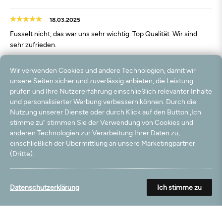
18.03.2025
Fusselt nicht, das war uns sehr wichtig. Top Qualität. Wir sind
sehr zufrieden.
09.01.2025
Wir verwenden Cookies und andere Technologien, damit wir
unsere Seiten sicher und zuverlässig anbieten, die Leistung
Mega Teeppich. Super flauschig, top Qualität.
prüfen und Ihre Nutzererfahrung einschließlich relevanter Inhalte
und personalisierter Werbung verbessern können. Durch die
24.09.2024
Nutzung unserer Dienste oder durch Klick auf den Button „Ich
Robuste Rückseite. Auf den Bildern auf der Händlerseite ist nicht
stimme zu“ stimmen Sie der Verwendung von Cookies und
wirklich zu erkennen, wie flauschig der Teppich tatsächlich ist.
anderen Technologien zur Verarbeitung Ihrer Daten zu,
einschließlich der Übermittlung an unsere Marketingpartner
Die Farbe auf den Produktbildern stimmt sehr genau mit dem
(Dritte).
gelieferten Teppich überein. Aus meiner Sicht kein billiges,
sondern ein preiswertes Produkt. Warten wir ab, wie lange der
Teppich seine tolle Optik behält. Nach einigen Tagen der Nutzung
würde ich aber sagen, dass ich mir jederzeit wieder einen
Datenschutzerklärung
Ich stimme zu
solchen Teppich kaufen würde.