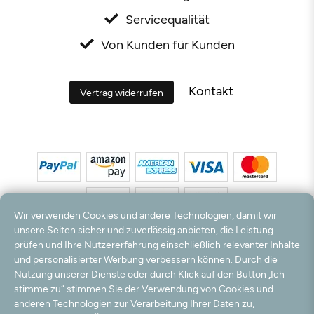
Servicequalität
Von Kunden für Kunden
Kontakt
Vertrag widerrufen
Wir verwenden Cookies und andere Technologien, damit wir
unsere Seiten sicher und zuverlässig anbieten, die Leistung
prüfen und Ihre Nutzererfahrung einschließlich relevanter Inhalte
*Alle Preise inkl. MwSt. und zzgl. Versandkosten. **Kostenloser Versand und Rückversand
und personalisierter Werbung verbessern können. Durch die
nur innerhalb Deutschlands und Österreichs.
Nutzung unserer Dienste oder durch Klick auf den Button „Ich
Hinweis:
Wir nutzen Ihre E-Mail Adresse für werbliche Zwecke, die jederzeit widerrufen
stimme zu“ stimmen Sie der Verwendung von Cookies und
werden können. Ihre Daten werden nicht an Dritte weitergegeben.
anderen Technologien zur Verarbeitung Ihrer Daten zu,
© 2003 - 2026 Teppichversand24 GmbH / Alle Rechte vorbehalten. powered by