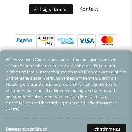
Kontakt
Vertrag widerrufen
Wir verwenden Cookies und andere Technologien, damit wir
unsere Seiten sicher und zuverlässig anbieten, die Leistung
prüfen und Ihre Nutzererfahrung einschließlich relevanter Inhalte
*Alle Preise inkl. MwSt. und zzgl. Versandkosten. **Kostenloser Versand und Rückversand
und personalisierter Werbung verbessern können. Durch die
nur innerhalb Deutschlands und Österreichs.
Nutzung unserer Dienste oder durch Klick auf den Button „Ich
Hinweis:
Wir nutzen Ihre E-Mail Adresse für werbliche Zwecke, die jederzeit widerrufen
stimme zu“ stimmen Sie der Verwendung von Cookies und
werden können. Ihre Daten werden nicht an Dritte weitergegeben.
anderen Technologien zur Verarbeitung Ihrer Daten zu,
© 2003 - 2026 Teppichversand24 GmbH / Alle Rechte vorbehalten. powered by
einschließlich der Übermittlung an unsere Marketingpartner
createyourtemplate
(Dritte).
Datenschutzerklärung
Ich stimme zu