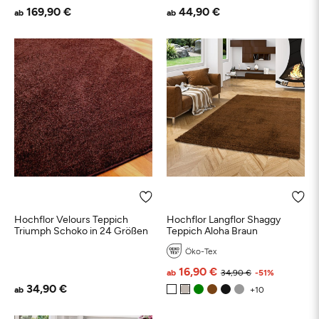
169,90 €
44,90 €
ab
ab
Schwarz
Weiß
Beige
Grau
Türkis
Bl
Petrol
Grün
Braun
Rosa
Taupe
Hochflor Velours Teppich
Hochflor Langflor Shaggy
Triumph Schoko in 24 Größen
Teppich Aloha Braun
Öko-Tex
16,90 €
ab
34,90 €
-51%
34,90 €
ab