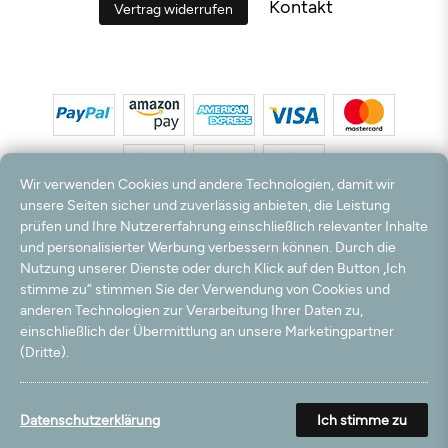
Kontakt
Vertrag widerrufen
Wir verwenden Cookies und andere Technologien, damit wir
unsere Seiten sicher und zuverlässig anbieten, die Leistung
prüfen und Ihre Nutzererfahrung einschließlich relevanter Inhalte
*Alle Preise inkl. MwSt. und zzgl. Versandkosten. **Kostenloser Versand und Rückversand
und personalisierter Werbung verbessern können. Durch die
nur innerhalb Deutschlands und Österreichs.
Nutzung unserer Dienste oder durch Klick auf den Button „Ich
Hinweis:
Wir nutzen Ihre E-Mail Adresse für werbliche Zwecke, die jederzeit widerrufen
stimme zu“ stimmen Sie der Verwendung von Cookies und
werden können. Ihre Daten werden nicht an Dritte weitergegeben.
anderen Technologien zur Verarbeitung Ihrer Daten zu,
© 2003 - 2026 Teppichversand24 GmbH / Alle Rechte vorbehalten. powered by
createyourtemplate
einschließlich der Übermittlung an unsere Marketingpartner
(Dritte).
Datenschutzerklärung
Ich stimme zu