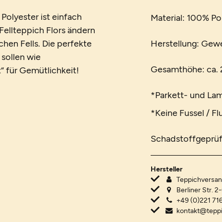
Polyester ist einfach
Material: 100% Po
 Fellteppich Flors ändern
hen Fells. Die perfekte
Herstellung: Gewe
sollen wie
Gesamthöhe: ca. 2
 für Gemütlichkeit!
*Parkett- und La
*Keine Fussel / F
Schadstoffgeprüf
Hersteller
Teppichvers
Berliner Str. 2
+49 (0)221 716
kontakt@tepp