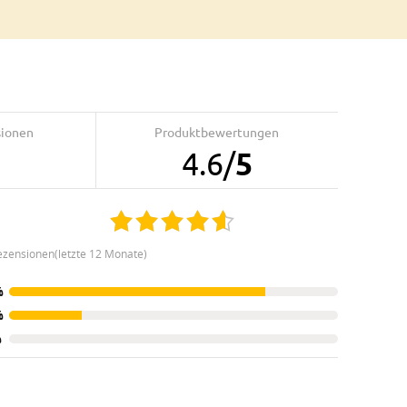
sionen
Produktbewertungen
4.6
/
5
ezensionen(letzte 12 Monate)
%
%
%