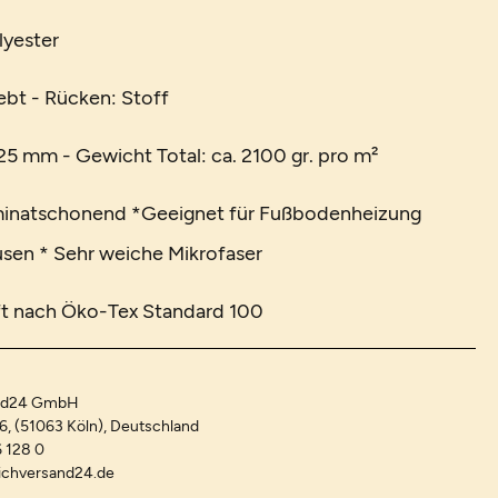
lyester
bt - Rücken: Stoff
5 mm - Gewicht Total: ca. 2100 gr. pro m²
minatschonend *Geeignet für Fußbodenheizung
lusen * Sehr weiche Mikrofaser
t nach Öko-Tex Standard 100
and24 GmbH
-6, (51063 Köln), Deutschland
 128 0
ichversand24.de