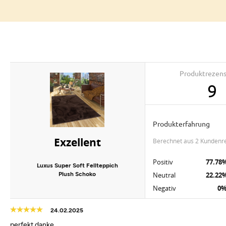
Produktrezen
9
Produkterfahrung
Exzellent
berechnet aus 2 Kundenr
Positiv
77.78
Luxus Super Soft Fellteppich
Plush Schoko
Neutral
22.22
Negativ
0
24.02.2025
perfekt danke