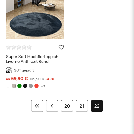
Super Soft Hochflorteppich
Livorno Anthrazit Rund
GUT geprüft
59,90 €
ab
109,90 €
-45%
20
21
22