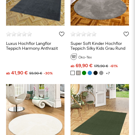
Luxus Hochflor Langflor
Super Soft Kinder Hochflor
Teppich Harmony Anthrazit
Teppich Silky Kids Grau Rund
Öko-Tex
69,90 €
ab
179,90 €
-61%
41,90 €
ab
59,90 €
-30%