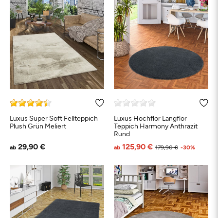
Luxus Super Soft Fellteppich
Luxus Hochflor Langflor
Plush Grün Meliert
Teppich Harmony Anthrazit
Rund
29,90 €
125,90 €
ab
ab
179,90 €
-30%