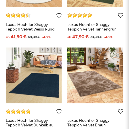
Luxus Hochflor Shaggy
Luxus Hochflor Shaggy
Teppich Velvet Weiss Rund
Teppich Velvet Tannengrün
41,90 €
47,90 €
ab
69,90 €
-40%
ab
79,90 €
-40%
Schwarz
Weiß
Beige
Grau
Türkis
Bl
Petrol
Grün
Orange
Rosa
Rot
Braun
Taupe
Luxus Hochflor Shaggy
Luxus Hochflor Shaggy
Teppich Velvet Dunkelblau
Teppich Velvet Braun