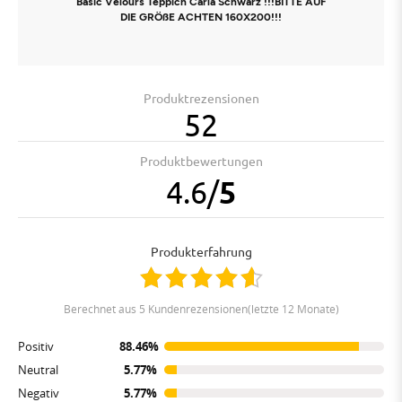
Basic Velours Teppich Carla Schwarz !!!BITTE AUF
DIE GRÖßE ACHTEN 160X200!!!
Produktrezensionen
52
Produktbewertungen
4.6
/
5
Produkterfahrung
berechnet aus 5 Kundenrezensionen(letzte 12 Monate)
Positiv
88.46%
Neutral
5.77%
Negativ
5.77%