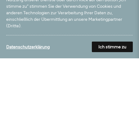
Produkt wie beschrieben. Rasch und unkompliziert. Perfekt.
stimme zu“ stimmen Sie der Verwendung von Cookies und
Vielen Dank
anderen Technologien zur Verarbeitung Ihrer Daten zu,
einschließlich der Übermittlung an unsere Marketingpartner
(Dritte).
01.03.2025
Für den Preis okay
Datenschutzerklärung
Ich stimme zu
22.02.2025
Alles Super
13.01.2025
Super Qualität
25.01.2023
Super quali, keine mängel… sehr zufrieden!
24.01.2023
Auf den ersten Blick gut, keine Knicke, sofort bündig am Boden
ausrollbar