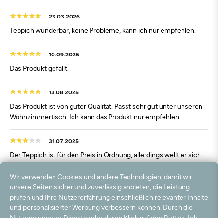
23.03.2026
Teppich wunderbar, keine Probleme, kann ich nur empfehlen.
10.09.2025
Das Produkt gefällt.
13.08.2025
Das Produkt ist von guter Qualität. Passt sehr gut unter unseren
Wohnzimmertisch. Ich kann das Produkt nur empfehlen.
31.07.2025
Der Teppich ist für den Preis in Ordnung, allerdings wellt er sich
auch nach längerer Zeit noch. Die Ränder stehen hoch und er
liegt nicht flach auf dem Boden. Lieber etwas mehr ausgeben
Wir verwenden Cookies und andere Technologien, damit wir
und eine höhere Qualität kaufen.
unsere Seiten sicher und zuverlässig anbieten, die Leistung
prüfen und Ihre Nutzererfahrung einschließlich relevanter Inhalte
und personalisierter Werbung verbessern können. Durch die
10.06.2025
Nutzung unserer Dienste oder durch Klick auf den Button „Ich