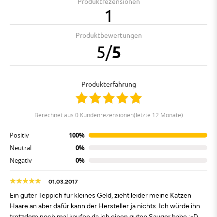
Produktrezensionen
1
Produktbewertungen
5
/
5
Produkterfahrung
berechnet aus 0 Kundenrezensionen(letzte 12 Monate)
Positiv
100%
Neutral
0%
Negativ
0%
01.03.2017
Ein guter Teppich für kleines Geld, zieht leider meine Katzen
Haare an aber dafür kann der Hersteller ja nichts. Ich würde ihn
trotzdem noch mal kaufen da ich einen guten Sauger habe :-D