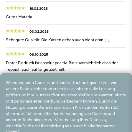
16.02.2026
Gutes Materia
03.02.2026
Sehr gute Qualität. Die Katzen gehen auch nicht dran. ;-)
06.10.2025
Erster Eindruck ist absolut positiv. Bin zuversichtlich dass der
Teppich auch auf lange Zeit hält.
Wir verwenden Cookies und andere Technologien, damit wir
29.10.2024
unsere Seiten sicher und zuverlässig anbieten, die Leistung
Guter Teppich !
prüfen und Ihre Nutzererfahrung einschließlich relevanter Inhalte
und personalisierter Werbung verbessern können. Durch die
20.10.2024
Nutzung unserer Dienste oder durch Klick auf den Button „Ich
stimme zu“ stimmen Sie der Verwendung von Cookies und
Super schöne Teppiche und gute Qualität
anderen Technologien zur Verarbeitung Ihrer Daten zu,
einschließlich der Übermittlung an unsere Marketingpartner
25.02.2024
(Dritte).