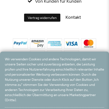
Von Kunden für Kunden
Kontakt
Vertrag widerrufen
Wir verwenden Cookies und andere Technologien, damit wir
unsere Seiten sicher und zuverlässig anbieten, die Leistung
prüfen und Ihre Nutzererfahrung einschließlich relevanter Inhalte
*Alle Preise inkl. MwSt. und zzgl. Versandkosten. **Kostenloser Versand und Rückversand
und personalisierter Werbung verbessern können. Durch die
nur innerhalb Deutschlands und Österreichs.
Nutzung unserer Dienste oder durch Klick auf den Button „Ich
Hinweis:
Wir nutzen Ihre E-Mail Adresse für werbliche Zwecke, die jederzeit widerrufen
stimme zu“ stimmen Sie der Verwendung von Cookies und
werden können. Ihre Daten werden nicht an Dritte weitergegeben.
anderen Technologien zur Verarbeitung Ihrer Daten zu,
© 2003 - 2026 Teppichversand24 GmbH / Alle Rechte vorbehalten. powered by
einschließlich der Übermittlung an unsere Marketingpartner
createyourtemplate
(Dritte).