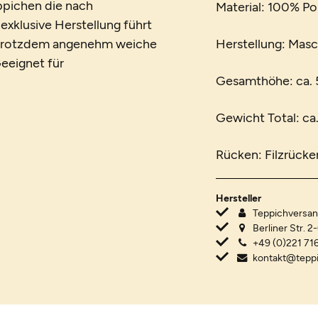
eppichen die nach
Material: 100% Po
xklusive Herstellung führt
d trotzdem angenehm weiche
Herstellung: Mas
eeignet für
Gesamthöhe: ca.
Gewicht Total: ca
Rücken: Filzrücke
Hersteller
Teppichvers
Berliner Str. 2
+49 (0)221 716
kontakt@tepp