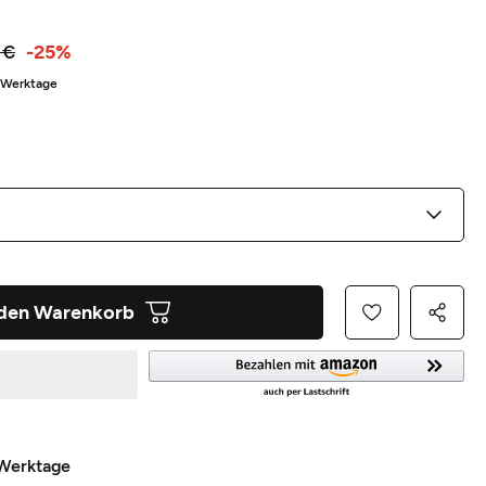
 €
-25%
5 Werktage
 den Warenkorb
 Werktage