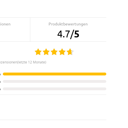
sionen
Produktbewertungen
4.7
/
5
ezensionen(letzte 12 Monate)
%
%
%