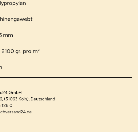
lypropylen
chinengewebt
 5 mm
. 2100 gr. pro m²
n
and24 GmbH
-6, (51063 Köln), Deutschland
 128 0
ichversand24.de