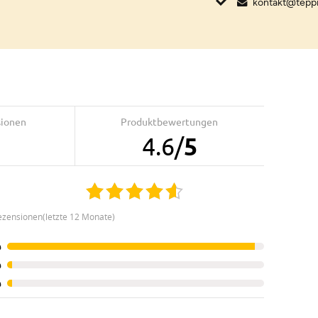
kontakt@tepp
sionen
Produktbewertungen
4.6
/
5
ezensionen(letzte 12 Monate)
%
%
%