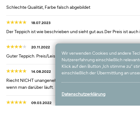
Schlechte Qualität, Farbe falsch abgebildet
18.07.2023
Der Teppich ist wie beschrieben und sieht gut aus.Der Preis ist auc
20.11.2022
Wir verwenden Cookies und andere Techno
Guter Teppich. Preis/Leistung stimmt!
Nutzererfahrung einschließlich relevan
Klick auf den Button „Ich stimme zu“ s
14.08.2022
einschließlich der Übermittlung an unser
Riecht NICHT unangenehm chemisch; Farbe wirkt eher wie ein sehr sch
wenn man darüber läuft.
Datenschutzerklärung
09.03.2022
Ich habe einen Teppich in der Farbe beige gekauft. Er sieht sehr gut
Leistungsverhältnis stimmt. Ich kann den Kauf empfehlen.
09.02.2022