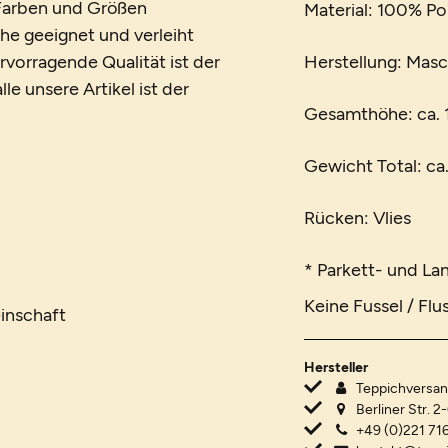
n Farben und Größen
Material: 100% Po
che geeignet und verleiht
vorragende Qualität ist der
Herstellung: Mas
le unsere Artikel ist der
Gesamthöhe: ca.
Gewicht Total: ca
Rücken: Vlies
* Parkett- und La
Keine Fussel / Flu
inschaft
Hersteller
Teppichvers
Berliner Str. 2
+49 (0)221 716