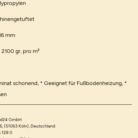
lypropylen
chinengetuftet
 16 mm
. 2100 gr. pro m²
minat schonend, * Geeignet für Fußbodenheizung, *
sen
and24 GmbH
-6, (51063 Köln), Deutschland
 128 0