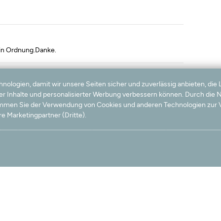
h in Ordnung.Danke.
logien, damit wir unsere Seiten sicher und zuverlässig anbieten, die 
ter Inhalte und personalisierter Werbung verbessern können. Durch die
timmen Sie der Verwendung von Cookies und anderen Technologien zur V
e Marketingpartner (Dritte).
önes, helles Graubraun als ein Beige; fühlt sich toll an,
 aus und entspricht völlig meinen Erwartungen. Das Preis-