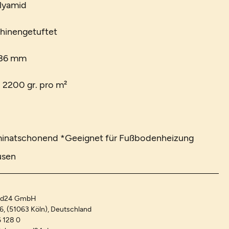
olyamid
chinengetuftet
 36 mm
. 2200 gr. pro m²
minatschonend *Geeignet für Fußbodenheizung
usen
and24 GmbH
-6, (51063 Köln), Deutschland
 128 0