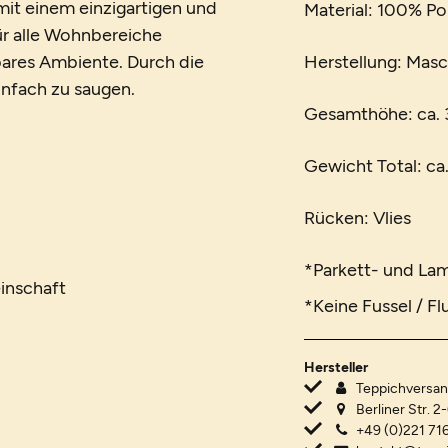
it einem einzigartigen und
Material: 100% P
für alle Wohnbereiche
ares Ambiente. Durch die
Herstellung: Mas
einfach zu saugen.
Gesamthöhe: ca.
Gewicht Total: ca
Rücken: Vlies
*Parkett- und La
inschaft
*Keine Fussel / Fl
Hersteller
Teppichvers
Berliner Str. 2
+49 (0)221 716