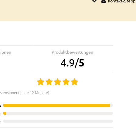
kontakt@tepp
sionen
Produktbewertungen
4.9
/
5
ezensionen(letzte 12 Monate)
%
%
%