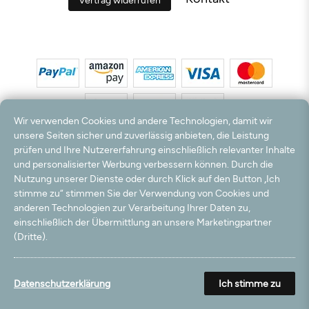
Wir verwenden Cookies und andere Technologien, damit wir
unsere Seiten sicher und zuverlässig anbieten, die Leistung
prüfen und Ihre Nutzererfahrung einschließlich relevanter Inhalte
*Alle Preise inkl. MwSt. und zzgl. Versandkosten. **Kostenloser Versand und Rückversand
und personalisierter Werbung verbessern können. Durch die
nur innerhalb Deutschlands und Österreichs.
Nutzung unserer Dienste oder durch Klick auf den Button „Ich
Hinweis:
Wir nutzen Ihre E-Mail Adresse für werbliche Zwecke, die jederzeit widerrufen
stimme zu“ stimmen Sie der Verwendung von Cookies und
werden können. Ihre Daten werden nicht an Dritte weitergegeben.
anderen Technologien zur Verarbeitung Ihrer Daten zu,
© 2003 - 2026 Teppichversand24 GmbH / Alle Rechte vorbehalten. powered by
createyourtemplate
einschließlich der Übermittlung an unsere Marketingpartner
(Dritte).
Datenschutzerklärung
Ich stimme zu