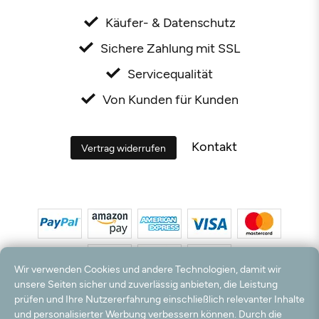
Käufer- & Datenschutz
Sichere Zahlung mit SSL
Servicequalität
Von Kunden für Kunden
Kontakt
Vertrag widerrufen
Wir verwenden Cookies und andere Technologien, damit wir
unsere Seiten sicher und zuverlässig anbieten, die Leistung
prüfen und Ihre Nutzererfahrung einschließlich relevanter Inhalte
*Alle Preise inkl. MwSt. und zzgl. Versandkosten. **Kostenloser Versand und Rückversand
und personalisierter Werbung verbessern können. Durch die
nur innerhalb Deutschlands und Österreichs.