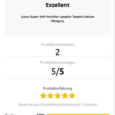
Exzellent
Luxus Super Soft Hochflor Langflor Teppich Deluxe
Mintgrün
Produktrezensionen
2
Produktbewertungen
5
/
5
Produkterfahrung
berechnet aus 2 Kundenrezensionen(letzte 12 Monate)