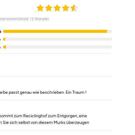
ezensionen(letzte 12 Monate)
%
%
%
arbe passt genau wie beschrieben. Ein Traum !
, kommt zum Reciclinghof zum Entgorgen, eine
en Sie sich selbst von diesem Murks überzeugen