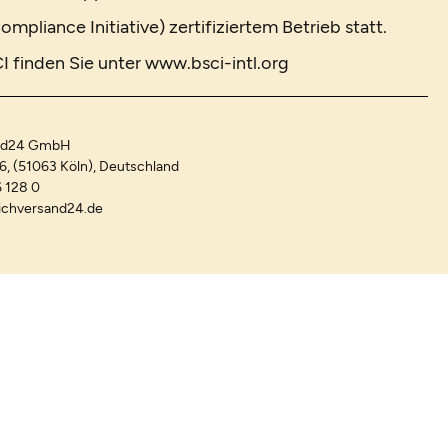
ompliance Initiative) zertifiziertem Betrieb statt.
I finden Sie unter
www.bsci-intl.org
and24 GmbH
-6, (51063 Köln), Deutschland
 128 0
ichversand24.de