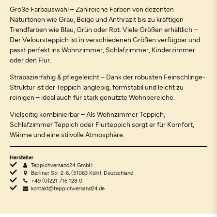
Große Farbauswahl – Zahlreiche Farben von dezenten
Naturtönen wie Grau, Beige und Anthrazit bis zu kräftigen
Trendfarben wie Blau, Grün oder Rot. Viele Größen erhältlich –
Der Veloursteppich ist in verschiedenen Größen verfügbar und
passt perfekt ins Wohnzimmer, Schlafzimmer, Kinderzimmer
oder den Flur.
Strapazierfähig & pflegeleicht – Dank der robusten Feinschlinge-
Struktur ist der Teppich langlebig, formstabil und leicht zu
reinigen – ideal auch für stark genutzte Wohnbereiche.
Vielseitig kombinierbar – Als Wohnzimmer Teppich,
Schlafzimmer Teppich oder Flurteppich sorgt er für Komfort,
Wärme und eine stilvolle Atmosphäre.
Hersteller
Teppichversand24 GmbH
Berliner Str. 2-6, (51063 Köln), Deutschland
+49 (0)221 716 128 0
kontakt@teppichversand24.de