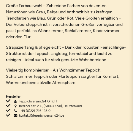
Große Farbauswahl – Zahlreiche Farben von dezenten
Naturtönen wie Grau, Beige und Anthrazit bis zu kräftigen
Trendfarben wie Blau, Grün oder Rot. Viele Größen erhältlich –
Der Veloursteppich ist in verschiedenen Größen verfügbar und
passt perfekt ins Wohnzimmer, Schlafzimmer, Kinderzimmer
oder den Flur.
Strapazierfähig & pflegeleicht – Dank der robusten Feinschlinge-
Struktur ist der Teppich langlebig, formstabil und leicht zu
reinigen – ideal auch für stark genutzte Wohnbereiche.
Vielseitig kombinierbar – Als Wohnzimmer Teppich,
Schlafzimmer Teppich oder Flurteppich sorgt er für Komfort,
Wärme und eine stilvolle Atmosphäre.
Hersteller
Teppichversand24 GmbH
Berliner Str. 2-6, (51063 Köln), Deutschland
+49 (0)221 716 128 0
kontakt@teppichversand24.de