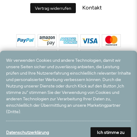
Kontakt
Vertrag widerrufen
Wir verwenden Cookies und andere Technologien, damit wir
unsere Seiten sicher und zuverlässig anbieten, die Leistung
prüfen und Ihre Nutzererfahrung einschließlich relevanter Inhalte
*Alle Preise inkl. MwSt. und zzgl. Versandkosten. **Kostenloser Versand und Rückversand
und personalisierter Werbung verbessern können. Durch die
nur innerhalb Deutschlands und Österreichs.
Nutzung unserer Dienste oder durch Klick auf den Button „Ich
Hinweis:
Wir nutzen Ihre E-Mail Adresse für werbliche Zwecke, die jederzeit widerrufen
stimme zu“ stimmen Sie der Verwendung von Cookies und
werden können. Ihre Daten werden nicht an Dritte weitergegeben.
anderen Technologien zur Verarbeitung Ihrer Daten zu,
© 2003 - 2026 Teppichversand24 GmbH / Alle Rechte vorbehalten. powered by
einschließlich der Übermittlung an unsere Marketingpartner
createyourtemplate
(Dritte).
Datenschutzerklärung
Ich stimme zu