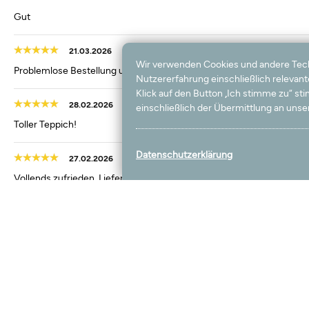
Gut
21.03.2026
Wir verwenden Cookies und andere Techno
Problemlose Bestellung und schnelle Lieferung
Nutzererfahrung einschließlich relevan
Klick auf den Button „Ich stimme zu“ s
28.02.2026
einschließlich der Übermittlung an unser
Toller Teppich!
Datenschutzerklärung
27.02.2026
Vollends zufrieden, Lieferung top Ware top Lieferzeiten top Qualitä
und danke euch
07.02.2026
Leider nicht rutschfest
05.02.2026
Wir haben einen Teppich fürs Kinderzimmer und einen fürs Wohnzimme