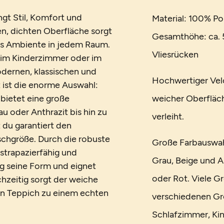
ngt Stil, Komfort und
Material: 100% Po
en, dichten Oberfläche sorgt
Gesamthöhe: ca. 5
es Ambiente in jedem Raum.
Vliesrücken
 im Kinderzimmer oder im
modernen, klassischen und
Hochwertiger Vel
t ist die enorme Auswahl:
 bietet eine große
weicher Oberfläc
u oder Anthrazit bis hin zu
verleiht.
 du garantiert den
schgröße. Durch die robuste
Große Farbauswah
strapazierfähig und
Grau, Beige und An
ng seine Form und eignet
oder Rot. Viele Gr
chzeitig sorgt der weiche
en Teppich zu einem echten
verschiedenen Gr
Schlafzimmer, Ki