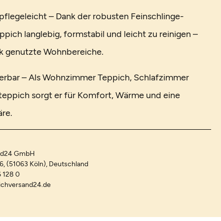
 pflegeleicht – Dank der robusten Feinschlinge-
eppich langlebig, formstabil und leicht zu reinigen –
ark genutzte Wohnbereiche.
nierbar – Als Wohnzimmer Teppich, Schlafzimmer
teppich sorgt er für Komfort, Wärme und eine
äre.
and24 GmbH
-6, (51063 Köln), Deutschland
 128 0
ichversand24.de