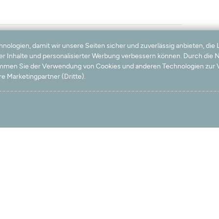
logien, damit wir unsere Seiten sicher und zuverlässig anbieten, die 
ter Inhalte und personalisierter Werbung verbessern können. Durch die
timmen Sie der Verwendung von Cookies und anderen Technologien zur V
e Marketingpartner (Dritte).
t top. Also Leute immer wieder gerne Bis zum nächsten Mal
r bestellt. Der Teppich hat eine sehr schöne Qualität, er