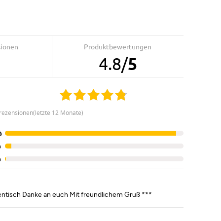
sionen
Produktbewertungen
0
4.8
/
5
rezensionen(letzte 12 Monate)
%
%
%
identisch Danke an euch Mit freundlichem Gruß ***