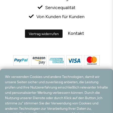
Servicequalität
Von Kunden für Kunden
Kontakt
Vertrag widerrufen
Wir verwenden Cookies und andere Technologien, damit wir
unsere Seiten sicher und zuverlässig anbieten, die Leistung
prüfen und Ihre Nutzererfahrung einschließlich relevanter Inhalte
*Alle Preise inkl. MwSt. und zzgl. Versandkosten. **Kostenloser Versand und Rückversand
und personalisierter Werbung verbessern können. Durch die
nur innerhalb Deutschlands und Österreichs.
Nutzung unserer Dienste oder durch Klick auf den Button „Ich
Hinweis:
Wir nutzen Ihre E-Mail Adresse für werbliche Zwecke, die jederzeit widerrufen
stimme zu“ stimmen Sie der Verwendung von Cookies und
werden können. Ihre Daten werden nicht an Dritte weitergegeben.
anderen Technologien zur Verarbeitung Ihrer Daten zu,
© 2003 - 2026 Teppichversand24 GmbH / Alle Rechte vorbehalten. powered by