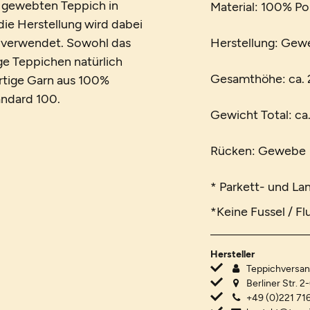
n gewebten Teppich in
Material: 100% Po
die Herstellung wird dabei
n verwendet. Sowohl das
Herstellung: Gew
age Teppichen natürlich
Gesamthöhe: ca.
rtige Garn aus 100%
andard 100.
Gewicht Total: ca.
Rücken: Gewebe
* Parkett- und L
*Keine Fussel / Fl
Hersteller
Teppichvers
Berliner Str. 2
+49 (0)221 716