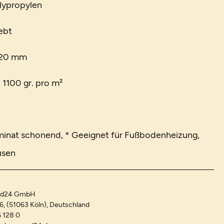
lypropylen
ebt
 20 mm
 1100 gr. pro m²
aminat schonend, * Geeignet für Fußbodenheizung,
usen
and24 GmbH
-6, (51063 Köln), Deutschland
 128 0