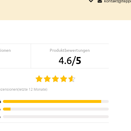
kontakt@tepp
sionen
Produktbewertungen
4.6
/
5
ezensionen(letzte 12 Monate)
%
%
%