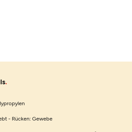
ls
lypropylen
ebt - Rücken: Gewebe