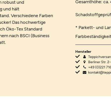
Gesamthöhe: ca. 4
h robust und
ig und hält
Schadstoffgeprüf
tand. Verschiedene Farben
ucker! Das hochwertige
* Parkett- und La
ach Öko-Tex Standard
einem nach BSCI (Business
Farbbeständigkeit
att.
Hersteller
Teppichvers
Berliner Str. 2
+49 (0)221 716
kontakt@tepp