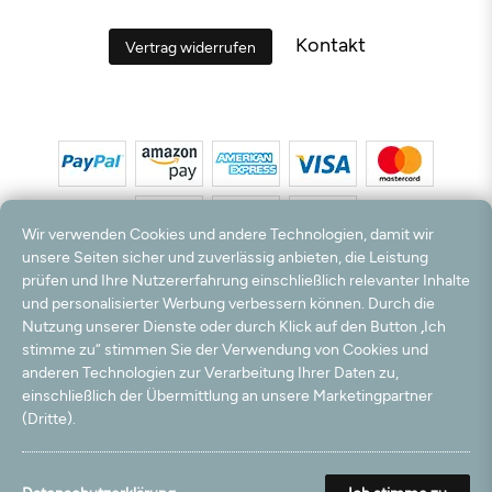
Kontakt
Vertrag widerrufen
Wir verwenden Cookies und andere Technologien, damit wir
unsere Seiten sicher und zuverlässig anbieten, die Leistung
prüfen und Ihre Nutzererfahrung einschließlich relevanter Inhalte
*Alle Preise inkl. MwSt. und zzgl. Versandkosten. **Kostenloser Versand und Rückversand
und personalisierter Werbung verbessern können. Durch die
nur innerhalb Deutschlands und Österreichs.
Nutzung unserer Dienste oder durch Klick auf den Button „Ich
Hinweis:
Wir nutzen Ihre E-Mail Adresse für werbliche Zwecke, die jederzeit widerrufen
stimme zu“ stimmen Sie der Verwendung von Cookies und
werden können. Ihre Daten werden nicht an Dritte weitergegeben.
anderen Technologien zur Verarbeitung Ihrer Daten zu,
© 2003 - 2026 Teppichversand24 GmbH / Alle Rechte vorbehalten. powered by
einschließlich der Übermittlung an unsere Marketingpartner
createyourtemplate
(Dritte).