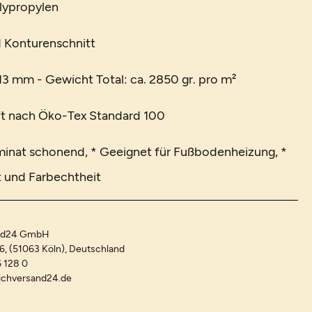
lypropylen
d Konturenschnitt
3 mm - Gewicht Total: ca. 2850 gr. pro m²
t nach Öko-Tex Standard 100
minat schonend, * Geeignet für Fußbodenheizung, *
t und Farbechtheit
and24 GmbH
-6, (51063 Köln), Deutschland
 128 0
ichversand24.de