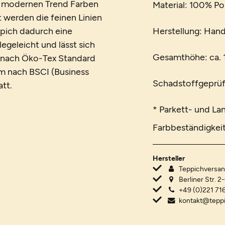
in modernen Trend Farben
Material: 100% Po
 werden die feinen Linien
pich dadurch eine
Herstellung: Han
egeleicht und lässt sich
Gesamthöhe: ca. 1
t nach Öko-Tex Standard
em nach BSCI (Business
Schadstoffgeprüf
att.
* Parkett- und La
Farbbeständigkei
Hersteller
Teppichvers
Berliner Str. 2
+49 (0)221 716
kontakt@tepp