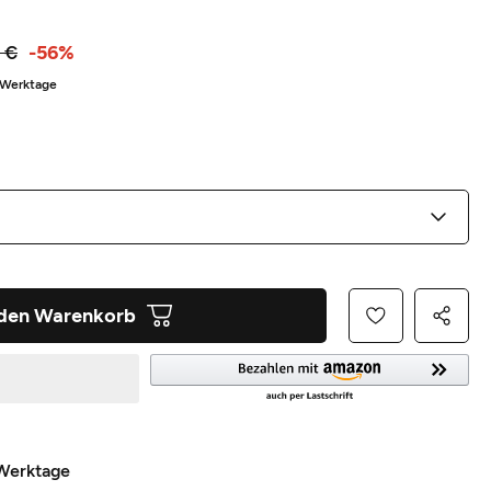
 €
-56%
3 Werktage
 den Warenkorb
 Werktage