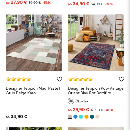
27,90 €
ab
59,90 €
-53%
34,90 €
ab
54,90 €
-36%
Designer Teppich Maui Pastell
Designer Teppich Pop-Vintage
Grün Beige Karo
Orient Blau Rot Bordüre
Öko-Tex
29,90 €
ab
49,90 €
-40%
34,90 €
ab