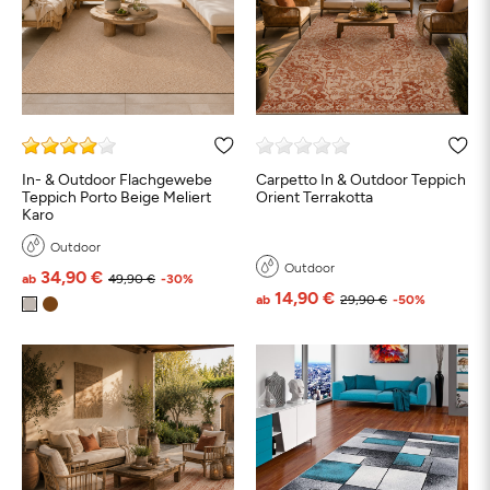
In- & Outdoor Flachgewebe
Carpetto In & Outdoor Teppich
Teppich Porto Beige Meliert
Orient Terrakotta
Karo
Outdoor
Outdoor
34,90 €
ab
49,90 €
-30%
14,90 €
ab
29,90 €
-50%