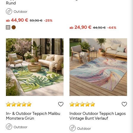
Rund
Outdoor
44,90 €
ab
59,90 €
-25%
24,90 €
ab
44,90 €
-44%
In- & Outdoor Teppich Malibu
Indoor Outdoor Teppich Lagos
Monstera Grün
Vintage Bunt Verlauf
Outdoor
Outdoor