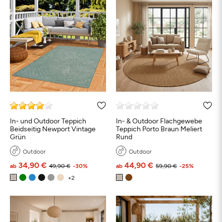
In- und Outdoor Teppich
In- & Outdoor Flachgewebe
Beidseitig Newport Vintage
Teppich Porto Braun Meliert
Grün
Rund
Outdoor
Outdoor
34,90 €
44,90 €
ab
49,90 €
-30%
ab
59,90 €
-25%