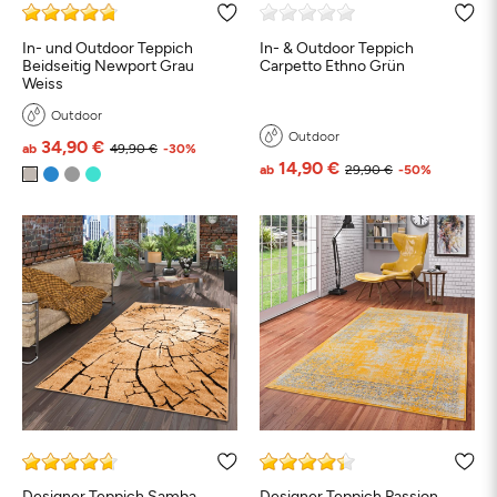
In- und Outdoor Teppich
In- & Outdoor Teppich
Beidseitig Newport Grau
Carpetto Ethno Grün
Weiss
Outdoor
Outdoor
34,90 €
ab
49,90 €
-30%
14,90 €
ab
29,90 €
-50%
Designer Teppich Samba
Designer Teppich Passion