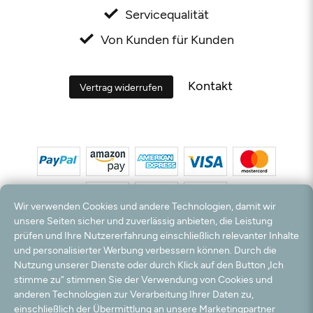
Servicequalität
Von Kunden für Kunden
Kontakt
Vertrag widerrufen
Wir verwenden Cookies und andere Technologien, damit wir
unsere Seiten sicher und zuverlässig anbieten, die Leistung
prüfen und Ihre Nutzererfahrung einschließlich relevanter Inhalte
*Alle Preise inkl. MwSt. und zzgl. Versandkosten. **Kostenloser Versand und Rückversand
und personalisierter Werbung verbessern können. Durch die
nur innerhalb Deutschlands und Österreichs.
Nutzung unserer Dienste oder durch Klick auf den Button „Ich
Hinweis:
Wir nutzen Ihre E-Mail Adresse für werbliche Zwecke, die jederzeit widerrufen
stimme zu“ stimmen Sie der Verwendung von Cookies und
werden können. Ihre Daten werden nicht an Dritte weitergegeben.
anderen Technologien zur Verarbeitung Ihrer Daten zu,
© 2003 - 2026 Teppichversand24 GmbH / Alle Rechte vorbehalten. powered by
einschließlich der Übermittlung an unsere Marketingpartner
createyourtemplate