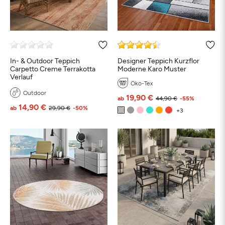
In- & Outdoor Teppich
Designer Teppich Kurzflor
Schwarz
Weiß
Beige
Grau
Türkis
Bl
Carpetto Creme Terrakotta
Moderne Karo Muster
Verlauf
Öko-Tex
Outdoor
19,90 €
Petrol
Grün
Orange
Rosa
Rot
Braun
ab
44,90 €
-55%
14,90 €
ab
29,90 €
-50%
Taupe
Bunt