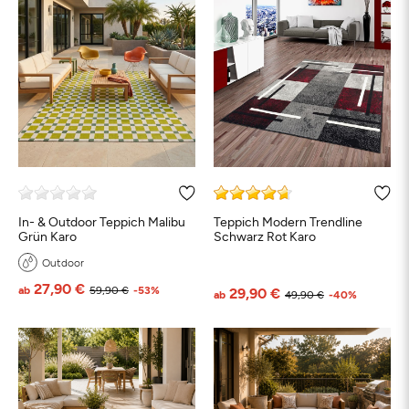
In- & Outdoor Teppich Malibu
Teppich Modern Trendline
Grün Karo
Schwarz Rot Karo
Outdoor
27,90 €
ab
59,90 €
-53%
29,90 €
ab
49,90 €
-40%