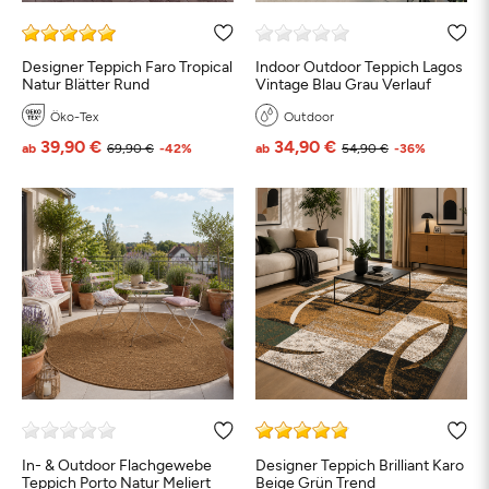
Designer Teppich Faro Tropical
Indoor Outdoor Teppich Lagos
Natur Blätter Rund
Vintage Blau Grau Verlauf
Öko-Tex
Outdoor
39,90 €
34,90 €
ab
69,90 €
-42%
ab
54,90 €
-36%
In- & Outdoor Flachgewebe
Designer Teppich Brilliant Karo
Teppich Porto Natur Meliert
Beige Grün Trend