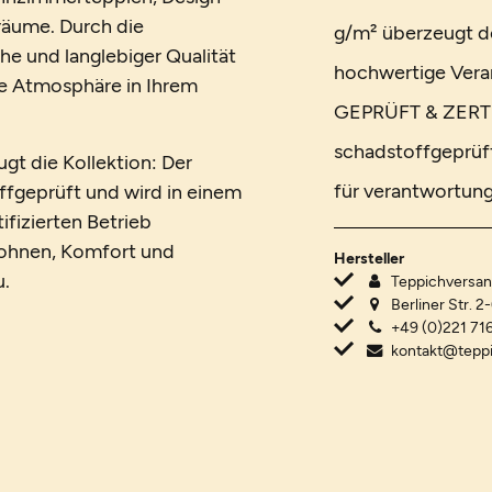
räume. Durch die
g/m² überzeugt de
e und langlebiger Qualität
hochwertige Vera
te Atmosphäre in Ihrem
GEPRÜFT & ZERTI
schadstoffgeprüft
gt die Kollektion: Der
für verantwortung
fgeprüft und wird in einem
ifizierten Betrieb
Wohnen, Komfort und
Hersteller
u.
Teppichvers
Berliner Str. 2
+49 (0)221 716
kontakt@tepp