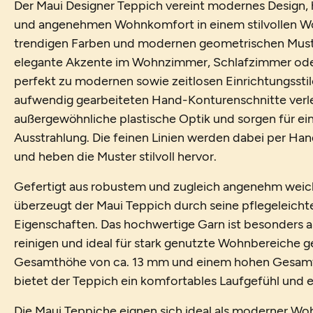
Der Maui Designer Teppich vereint modernes Design,
und angenehmen Wohnkomfort in einem stilvollen Wo
trendigen Farben und modernen geometrischen Muste
elegante Akzente im Wohnzimmer, Schlafzimmer ode
perfekt zu modernen sowie zeitlosen Einrichtungssti
aufwendig gearbeiteten Hand-Konturenschnitte verl
außergewöhnliche plastische Optik und sorgen für ei
Ausstrahlung. Die feinen Linien werden dabei per Han
und heben die Muster stilvoll hervor.
Gefertigt aus robustem und zugleich angenehm wei
überzeugt der Maui Teppich durch seine pflegeleicht
Eigenschaften. Das hochwertige Garn ist besonders all
reinigen und ideal für stark genutzte Wohnbereiche ge
Gesamthöhe von ca. 13 mm und einem hohen Gesamt
bietet der Teppich ein komfortables Laufgefühl und 
Die Maui Teppiche eignen sich ideal als moderner W