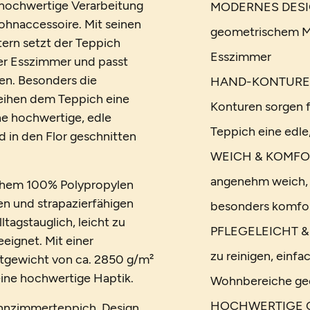
 hochwertige Verarbeitung
MODERNES DESIGN
hnaccessoire. Mit seinen
geometrischem Mu
rn setzt der Teppich
Esszimmer
r Esszimmer und passt
len. Besonders die
HAND-KONTURENS
eihen dem Teppich eine
Konturen sorgen 
ne hochwertige, edle
Teppich eine edle,
d in den Flor geschnitten
WEICH & KOMFORT
angenehm weich, 
chem 100% Polypropylen
en und strapazierfähigen
besonders komfo
tagstauglich, leicht zu
PFLEGELEICHT & A
eignet. Mit einer
zu reinigen, einfa
gewicht von ca. 2850 g/m²
eine hochwertige Haptik.
Wohnbereiche ge
HOCHWERTIGE QUA
ohnzimmerteppich, Design