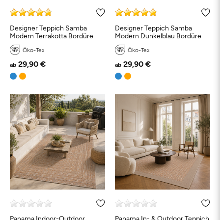
Designer Teppich Samba
Designer Teppich Samba
Modern Terrakotta Bordüre
Modern Dunkelblau Bordüre
Öko-Tex
Öko-Tex
29,90 €
29,90 €
ab
ab
Schwarz
Weiß
Beige
Grau
Türkis
Bl
Petrol
Grün
Orange
Rosa
Rot
Braun
Taupe
Panama Indoor-Outdoor
Panama In- & Outdoor Teppich