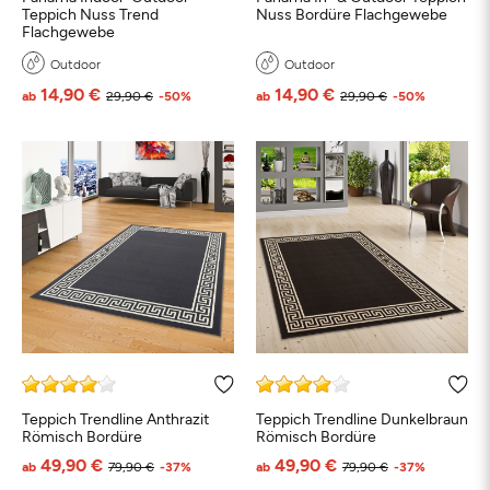
Teppich Nuss Trend
Nuss Bordüre Flachgewebe
Flachgewebe
Outdoor
Outdoor
14,90 €
14,90 €
ab
29,90 €
-50%
ab
29,90 €
-50%
Teppich Trendline Anthrazit
Teppich Trendline Dunkelbraun
Römisch Bordüre
Römisch Bordüre
49,90 €
49,90 €
ab
79,90 €
-37%
ab
79,90 €
-37%