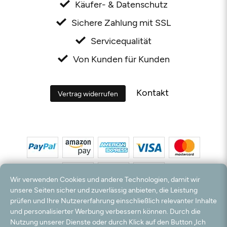
Käufer- & Datenschutz
Sichere Zahlung mit SSL
Servicequalität
Von Kunden für Kunden
Kontakt
Vertrag widerrufen
Wir verwenden Cookies und andere Technologien, damit wir
unsere Seiten sicher und zuverlässig anbieten, die Leistung
prüfen und Ihre Nutzererfahrung einschließlich relevanter Inhalte
*Alle Preise inkl. MwSt. und zzgl. Versandkosten. **Kostenloser Versand und Rückversand
und personalisierter Werbung verbessern können. Durch die
nur innerhalb Deutschlands und Österreichs.
Nutzung unserer Dienste oder durch Klick auf den Button „Ich
Hinweis:
Wir nutzen Ihre E-Mail Adresse für werbliche Zwecke, die jederzeit widerrufen