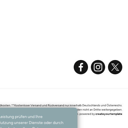
sandkosten. **Kostenloser Versand und Rückversand nur innerhalb Deutschlands und Österreichs.
ke, die jederzeit widerrufen werden können. Ihre Daten werden nicht an Dritte weitergegeben.
3 - 2026 Teppichversand24 GmbH / Alle Rechte vorbehalten. powered by
createyourtemplate
Leistung prüfen und Ihre
 Nutzung unserer Dienste oder durch