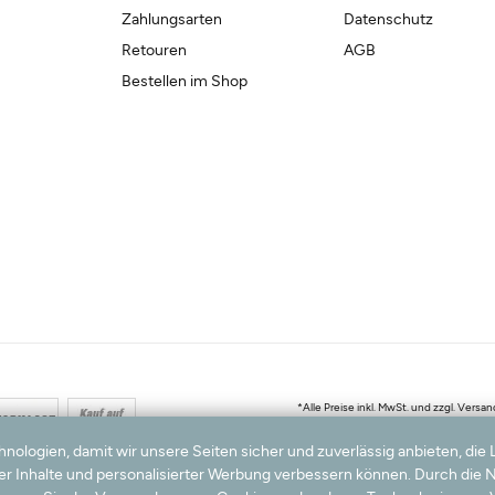
Zahlungsarten
Datenschutz
Retouren
AGB
Bestellen im Shop
*Alle Preise inkl. MwSt. und zzgl. Ver
Hinweis:
Wir nutzen Ihre E-Mail Adresse für werbliche Zwec
© 200
logien, damit wir unsere Seiten sicher und zuverlässig anbieten, die 
ter Inhalte und personalisierter Werbung verbessern können. Durch die