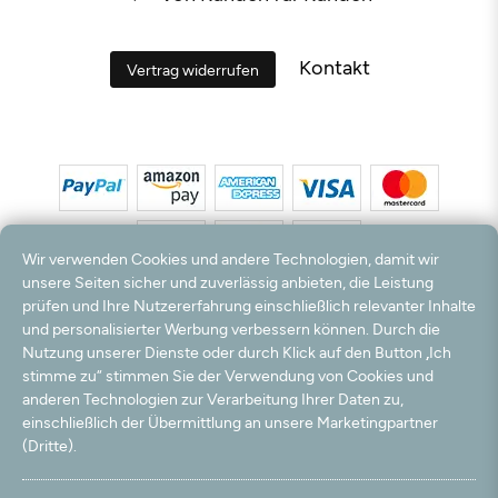
Kontakt
Vertrag widerrufen
Wir verwenden Cookies und andere Technologien, damit wir
unsere Seiten sicher und zuverlässig anbieten, die Leistung
prüfen und Ihre Nutzererfahrung einschließlich relevanter Inhalte
*Alle Preise inkl. MwSt. und zzgl. Versandkosten. **Kostenloser Versand und Rückversand
und personalisierter Werbung verbessern können. Durch die
nur innerhalb Deutschlands und Österreichs.
Nutzung unserer Dienste oder durch Klick auf den Button „Ich
Hinweis:
Wir nutzen Ihre E-Mail Adresse für werbliche Zwecke, die jederzeit widerrufen
stimme zu“ stimmen Sie der Verwendung von Cookies und
werden können. Ihre Daten werden nicht an Dritte weitergegeben.
anderen Technologien zur Verarbeitung Ihrer Daten zu,
© 2003 - 2026 Teppichversand24 GmbH / Alle Rechte vorbehalten. powered by
einschließlich der Übermittlung an unsere Marketingpartner
createyourtemplate
(Dritte).