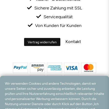
Sichere Zahlung mit SSL
Servicequalität
Von Kunden für Kunden
Kontakt
Vertrag widerrufen
Wir verwenden Cookies und andere Technologien, damit wir
unsere Seiten sicher und zuverlässig anbieten, die Leistung
prüfen und Ihre Nutzererfahrung einschließlich relevanter Inhalte
*Alle Preise inkl. MwSt. und zzgl. Versandkosten. **Kostenloser Versand und Rückversand
und personalisierter Werbung verbessern können. Durch die
nur innerhalb Deutschlands und Österreichs.
Nutzung unserer Dienste oder durch Klick auf den Button „Ich
Hinweis:
Wir nutzen Ihre E-Mail Adresse für werbliche Zwecke, die jederzeit widerrufen
stimme zu“ stimmen Sie der Verwendung von Cookies und