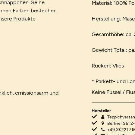
Schnäppchen. Seine
Material: 100% Po
dernen Farben bestechen
 unsere Produkte
Herstellung: Mas
Gesamthöhe: ca.
Gewicht Total: ca
Rücken: Vlies
* Parkett- und La
Keine Fussel / Flu
nklich, emissionsarm und
Hersteller
Teppichvers
Berliner Str. 2
+49 (0)221 716