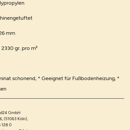
lypropylen
chinengetuftet
 26 mm
. 2330 gr. pro m²
minat schonend, * Geeignet für Fußbodenheizung, *
sen
and24 GmbH
-6, (51063 Köln),
 128 0