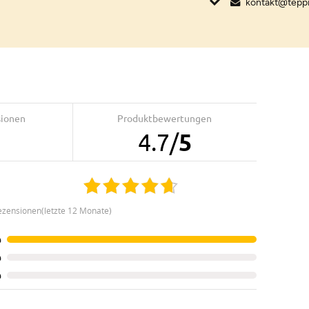
kontakt@tepp
sionen
Produktbewertungen
4.7
/
5
ezensionen(letzte 12 Monate)
%
%
%