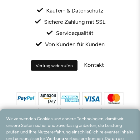
Käufer- & Datenschutz
Sichere Zahlung mit SSL
Servicequalität
Von Kunden für Kunden
Kontakt
Vertrag widerrufen
Wir verwenden Cookies und andere Technologien, damit wir
unsere Seiten sicher und zuverlässig anbieten, die Leistung
prüfen und Ihre Nutzererfahrung einschließlich relevanter Inhalte
*Alle Preise inkl. MwSt. und zzgl. Versandkosten. **Kostenloser Versand und Rückversand
und personalisierter Werbung verbessern können. Durch die
nur innerhalb Deutschlands und Österreichs.