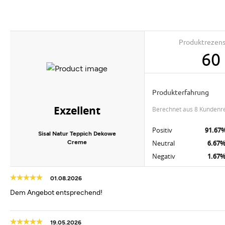
Produktrezen
60
Produkterfahrung
Exzellent
berechnet aus 8 Kundenr
Positiv
91.67
Sisal Natur Teppich Dekowe
Creme
Neutral
6.67
Negativ
1.67
01.08.2026
Dem Angebot entsprechend!
19.05.2026