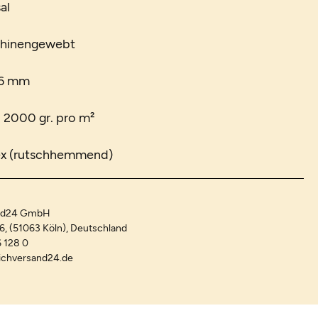
al
chinengewebt
 6 mm
. 2000 gr. pro m²
ex (rutschhemmend)
and24 GmbH
-6, (51063 Köln), Deutschland
 128 0
ichversand24.de