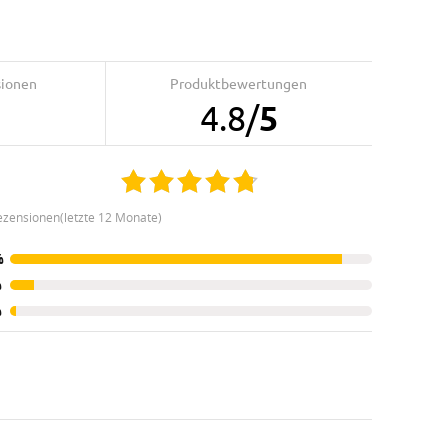
sionen
Produktbewertungen
4.8
/
5
ezensionen(letzte 12 Monate)
%
%
%