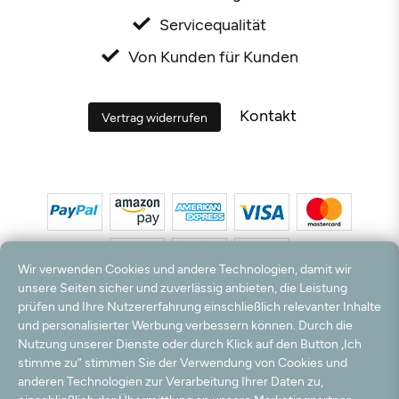
Servicequalität
Von Kunden für Kunden
Kontakt
Vertrag widerrufen
Wir verwenden Cookies und andere Technologien, damit wir
unsere Seiten sicher und zuverlässig anbieten, die Leistung
prüfen und Ihre Nutzererfahrung einschließlich relevanter Inhalte
*Alle Preise inkl. MwSt. und zzgl. Versandkosten. **Kostenloser Versand und Rückversand
und personalisierter Werbung verbessern können. Durch die
nur innerhalb Deutschlands und Österreichs.
Nutzung unserer Dienste oder durch Klick auf den Button „Ich
Hinweis:
Wir nutzen Ihre E-Mail Adresse für werbliche Zwecke, die jederzeit widerrufen
stimme zu“ stimmen Sie der Verwendung von Cookies und
werden können. Ihre Daten werden nicht an Dritte weitergegeben.
anderen Technologien zur Verarbeitung Ihrer Daten zu,
© 2003 - 2026 Teppichversand24 GmbH / Alle Rechte vorbehalten. powered by