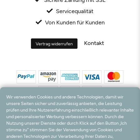
Servicequalität
Von Kunden für Kunden
Kontakt
Vertrag widerrufen
Wir verwenden Cookies und andere Technologien, damit wir
unsere Seiten sicher und zuverlässig anbieten, die Leistung
prüfen und Ihre Nutzererfahrung einschließlich relevanter Inhalte
*Alle Preise inkl. MwSt. und zzgl. Versandkosten. **Kostenloser Versand und Rückversand
und personalisierter Werbung verbessern können. Durch die
nur innerhalb Deutschlands und Österreichs.
Nutzung unserer Dienste oder durch Klick auf den Button „Ich
Hinweis:
Wir nutzen Ihre E-Mail Adresse für werbliche Zwecke, die jederzeit widerrufen
stimme zu“ stimmen Sie der Verwendung von Cookies und
werden können. Ihre Daten werden nicht an Dritte weitergegeben.
anderen Technologien zur Verarbeitung Ihrer Daten zu,
© 2003 - 2026 Teppichversand24 GmbH / Alle Rechte vorbehalten. powered by