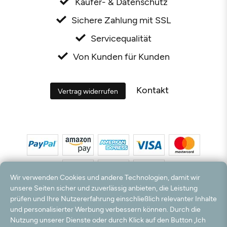
Käufer- & Datenschutz
Sichere Zahlung mit SSL
Servicequalität
Von Kunden für Kunden
Kontakt
Vertrag widerrufen
Wir verwenden Cookies und andere Technologien, damit wir
unsere Seiten sicher und zuverlässig anbieten, die Leistung
prüfen und Ihre Nutzererfahrung einschließlich relevanter Inhalte
*Alle Preise inkl. MwSt. und zzgl. Versandkosten. **Kostenloser Versand und Rückversand
und personalisierter Werbung verbessern können. Durch die
nur innerhalb Deutschlands und Österreichs.
Nutzung unserer Dienste oder durch Klick auf den Button „Ich
Hinweis:
Wir nutzen Ihre E-Mail Adresse für werbliche Zwecke, die jederzeit widerrufen