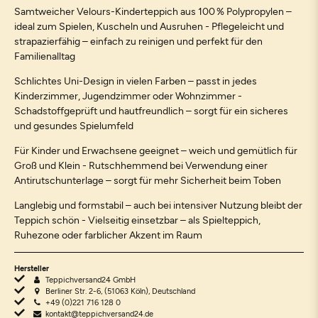
Samtweicher Velours-Kinderteppich aus 100 % Polypropylen –
ideal zum Spielen, Kuscheln und Ausruhen - Pflegeleicht und
strapazierfähig – einfach zu reinigen und perfekt für den
Familienalltag
Schlichtes Uni-Design in vielen Farben – passt in jedes
Kinderzimmer, Jugendzimmer oder Wohnzimmer -
Schadstoffgeprüft und hautfreundlich – sorgt für ein sicheres
und gesundes Spielumfeld
Für Kinder und Erwachsene geeignet – weich und gemütlich für
Groß und Klein - Rutschhemmend bei Verwendung einer
Antirutschunterlage – sorgt für mehr Sicherheit beim Toben
Langlebig und formstabil – auch bei intensiver Nutzung bleibt der
Teppich schön - Vielseitig einsetzbar – als Spielteppich,
Ruhezone oder farblicher Akzent im Raum
Hersteller
Teppichversand24 GmbH
Berliner Str. 2-6, (51063 Köln), Deutschland
+49 (0)221 716 128 0
kontakt@teppichversand24.de