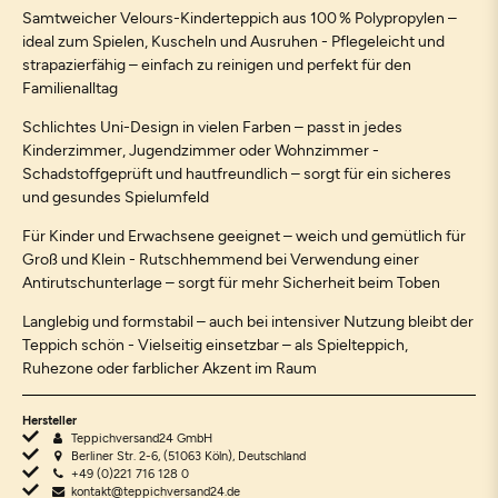
Samtweicher Velours-Kinderteppich aus 100 % Polypropylen –
ideal zum Spielen, Kuscheln und Ausruhen - Pflegeleicht und
strapazierfähig – einfach zu reinigen und perfekt für den
Familienalltag
Schlichtes Uni-Design in vielen Farben – passt in jedes
Kinderzimmer, Jugendzimmer oder Wohnzimmer -
Schadstoffgeprüft und hautfreundlich – sorgt für ein sicheres
und gesundes Spielumfeld
Für Kinder und Erwachsene geeignet – weich und gemütlich für
Groß und Klein - Rutschhemmend bei Verwendung einer
Antirutschunterlage – sorgt für mehr Sicherheit beim Toben
Langlebig und formstabil – auch bei intensiver Nutzung bleibt der
Teppich schön - Vielseitig einsetzbar – als Spielteppich,
Ruhezone oder farblicher Akzent im Raum
Hersteller
Teppichversand24 GmbH
Berliner Str. 2-6, (51063 Köln), Deutschland
+49 (0)221 716 128 0
kontakt@teppichversand24.de