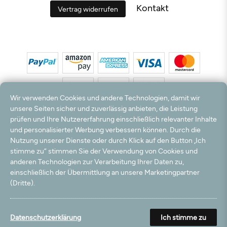
Kontakt
Vertrag widerrufen
Wir verwenden Cookies und andere Technologien, damit wir
unsere Seiten sicher und zuverlässig anbieten, die Leistung
prüfen und Ihre Nutzererfahrung einschließlich relevanter Inhalte
*Alle Preise inkl. MwSt. und zzgl. Versandkosten. **Kostenloser Versand und Rückversand
und personalisierter Werbung verbessern können. Durch die
nur innerhalb Deutschlands und Österreichs.
Nutzung unserer Dienste oder durch Klick auf den Button „Ich
Hinweis:
Wir nutzen Ihre E-Mail Adresse für werbliche Zwecke, die jederzeit widerrufen
stimme zu“ stimmen Sie der Verwendung von Cookies und
werden können. Ihre Daten werden nicht an Dritte weitergegeben.
anderen Technologien zur Verarbeitung Ihrer Daten zu,
© 2003 - 2026 Teppichversand24 GmbH / Alle Rechte vorbehalten. powered by
createyourtemplate
einschließlich der Übermittlung an unsere Marketingpartner
(Dritte).
Datenschutzerklärung
Ich stimme zu